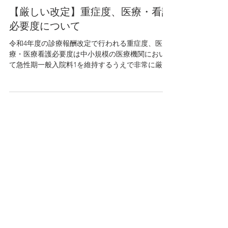
2022年3月1日
読了時間: 2分
【厳しい改定】重症度、医療・看護
必要度について
令和4年度の診療報酬改定で行われる重症度、医
療・医療看護必要度は中小規模の医療機関におい
て急性期一般入院料1を維持するうえで非常に厳し
い基準となりました。 心電図モニターの管理の削
除 「一部の医療機関において退院日や退院前日ま
で心電図モニター管理を行っている」といったデ
ータ...