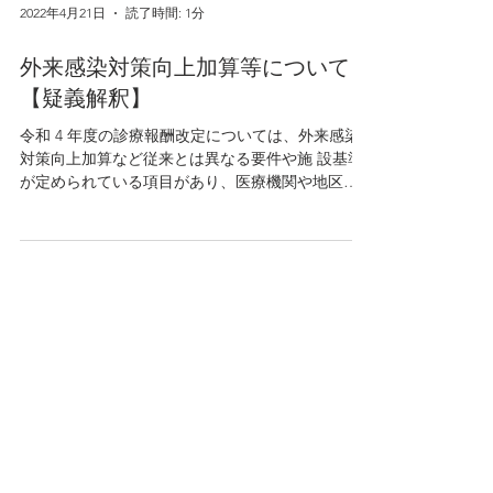
2022年4月21日
読了時間: 1分
外来感染対策向上加算等について
【疑義解釈】
令和 4 年度の診療報酬改定については、外来感染
対策向上加算など従来とは異なる要件や施 設基準
が定められている項目があり、医療機関や地区医
師会で混乱が生じています。 東京都医師会HPにお
いて４月２０日時点での厚生局等に確認された見
解が掲載されております。...