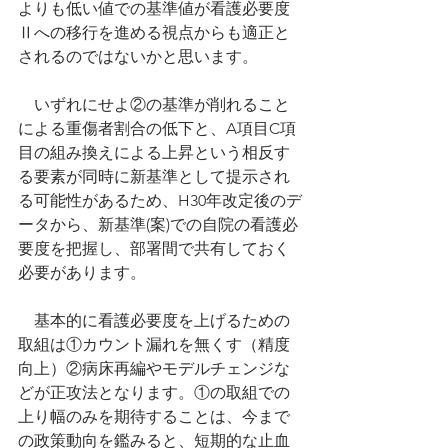
よりも低い値での基準値が看護必要度
Ⅱへの移行を進める視点からも適正と
されるのではないかと思います。
　いずれにせよ②の基準が削れること
による重傷者割合の低下と、A項目C項
目の組み換えによる上昇という相反す
る要素が同時に新基準として提示され
る可能性があるため、H30年改定後のデ
ータから、新基準(案)での自院の看護必
要度を把握し、部署間で共有しておく
必要があります。
　基本的に看護必要度を上げるための
取組は①カウント漏れを無くす（精度
向上）②病床再編やモデルチェンジな
どが正攻法となります。①の取組での
上り幅のみを期待することは、今まで
の政策動向を鑑みると、短期的な止血