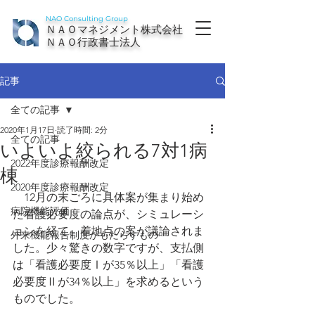
NAO Consulting Group
ＮＡＯマネジメント株式会社
ＮＡＯ行政書士法人
記事
全ての記事
2020年1月17日
読了時間: 2分
全ての記事
いよいよ絞られる7対1病
2022年度診療報酬改定
棟
2020年度診療報酬改定
　12月の末ごろに具体案が集まり始め
病院機能評価
た看護必要度の論点が、シミュレーシ
ョンを経て、着地点の案が議論されま
外来機能報告制度がもたらすもの
した。少々驚きの数字ですが、支払側
は「看護必要度Ⅰが35％以上」「看護
必要度Ⅱが34％以上」を求めるという
ものでした。