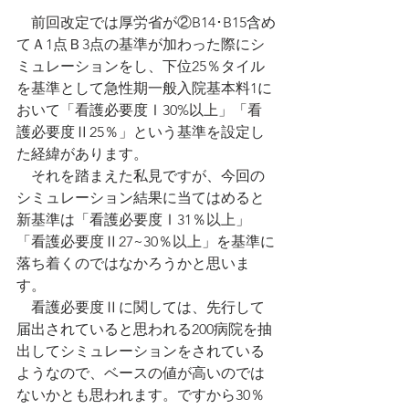
　前回改定では厚労省が②B14･B15含め
てＡ1点Ｂ3点の基準が加わった際にシ
ミュレーションをし、下位25％タイル
を基準として急性期一般入院基本料1に
おいて「看護必要度Ⅰ30%以上」「看
護必要度Ⅱ25％」という基準を設定し
た経緯があります。
　それを踏まえた私見ですが、今回の
シミュレーション結果に当てはめると
新基準は「看護必要度Ⅰ31％以上」
「看護必要度Ⅱ27~30％以上」を基準に
落ち着くのではなかろうかと思いま
す。
　看護必要度Ⅱに関しては、先行して
届出されていると思われる200病院を抽
出してシミュレーションをされている
ようなので、ベースの値が高いのでは
ないかとも思われます。ですから30％