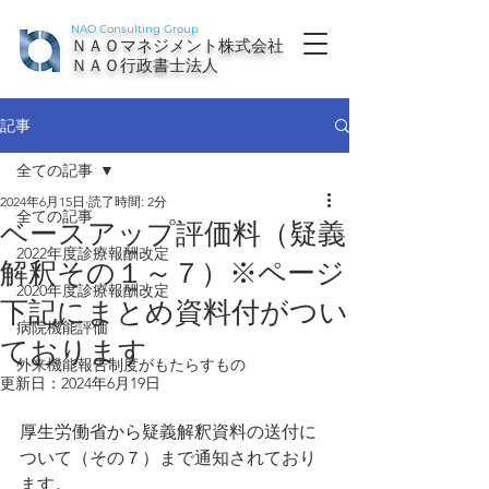
NAO Consulting Group
ＮＡＯマネジメント株式会社
ＮＡＯ行政書士法人
記事
全ての記事
2024年6月15日
読了時間: 2分
全ての記事
ベースアップ評価料（疑義
2022年度診療報酬改定
解釈その１～７）※ページ
2020年度診療報酬改定
下記にまとめ資料付がつい
病院機能評価
ております
外来機能報告制度がもたらすもの
更新日：
2024年6月19日
厚生労働省
から疑義解釈資料の送付に
ついて（その７）まで通知されており
ます。