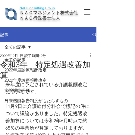
NAO Consulting Group
ＮＡＯマネジメント株式会社
ＮＡＯ行政書士法人
記事
全ての記事
2020年12月1日
読了時間: 2分
全ての記事
令和3年 特定処遇改善加
2022年度診療報酬改定
算
2020年度診療報酬改定
来年度に予定されている介護報酬改定
病院機能評価
についてです。
外来機能報告制度がもたらすもの
11月9日に介護給付分科会で標記の件に
ついて議論がありました。特定処遇改
善加算については令和2年6月時点で約
65％の事業所が算定しておりますが、