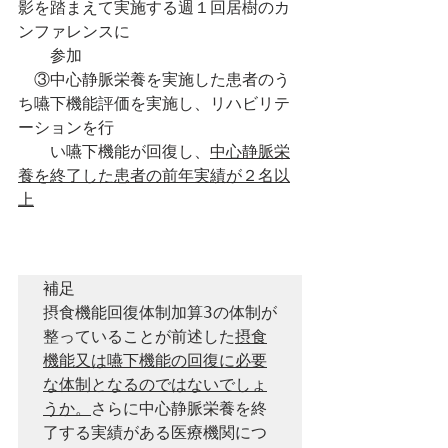
影を踏まえて実施する週１回居樹のカ
ンファレンスに
　　参加
　③中心静脈栄養を実施した患者のう
ち嚥下機能評価を実施し、リハビリテ
ーションを行　
　　い嚥下機能が回復し、
中心静脈栄
養を終了した患者の前年実績が２名以
上
補足

摂食機能回復体制加算3の体制が
整っていることが前述した
摂食
機能又は嚥下機能の回復に必要
な体制となるのではないでしょ
うか。
さらに中心静脈栄養を終
了する実績がある医療機関につ