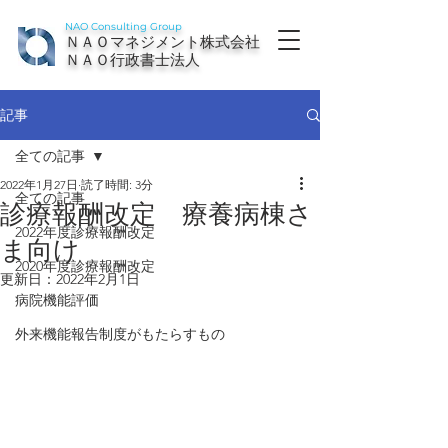
NAO Consulting Group
ＮＡＯマネジメント株式会社
ＮＡＯ行政書士法人
記事
全ての記事
2022年1月27日
読了時間: 3分
全ての記事
診療報酬改定 療養病棟さ
2022年度診療報酬改定
ま向け
2020年度診療報酬改定
更新日：
2022年2月1日
病院機能評価
外来機能報告制度がもたらすもの