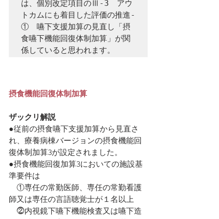
は、個別改定項目のⅢ-3　アウ
トカムにも着目した評価の推進-
①　嚥下支援加算の見直し「摂
食嚥下機能回復体制加算」が関
係していると思われます。
摂食機能回復体制加算
ザックリ解説
●従前の摂食嚥下支援加算から見直さ
れ、療養病棟バージョンの摂食機能回
復体制加算3が設定されました。
●摂食機能回復加算3においての施設基
準要件は
　①専任の常勤医師、専任の常勤看護
師又は専任の言語聴覚士が１名以上
　⓶内視鏡下嚥下機能検査又は嚥下造