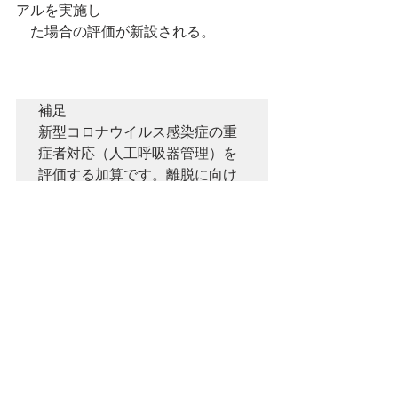
アルを実施し　
　た場合の評価が新設される。
補足

新型コロナウイルス感染症の重
症者対応（人工呼吸器管理）を
評価する加算です。離脱に向け
て可能なかぎり評価を行うこと
を目的としているようです。1日
につき819点であった人工呼吸
器については14日まで●点、15
日目以降●点とされます。
療養病
棟においては急性期から人工呼
吸器を設置した状態での転院と
なることが多いため、15日目以
降の点数に減算されるというイ
メージでしょうか。
