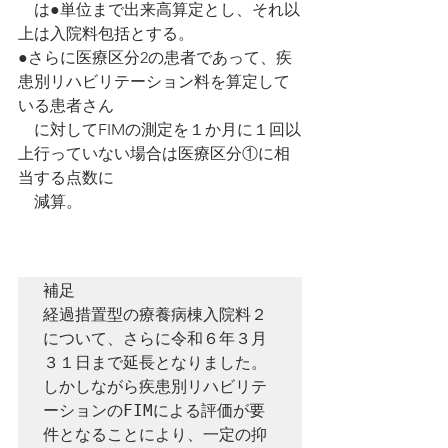
　は●単位まで出来高算定とし、それ以
上は入院料包括とする。
●さらに医療区分2の患者であって、疾
患別リハビリテーション料を算定して
いる患者さん
　に対してFIMの測定を１か月に１回以
上行っていない場合は医療区分①に相
当する点数に
　減算。
補足

経過措置型の療養病棟入院料２
について、さらに令和６年３月
３１日まで延長となりました。
しかしながら疾患別リハビリテ
ーションのFIMによる評価が要
件となることにより、一定の抑