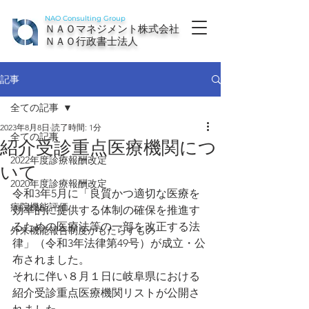
NAO Consulting Group
ＮＡＯマネジメント株式会社
ＮＡＯ行政書士法人
記事
全ての記事
2023年8月8日
読了時間: 1分
全ての記事
紹介受診重点医療機関につ
2022年度診療報酬改定
いて
2020年度診療報酬改定
令和3年5月に「良質かつ適切な医療を
病院機能評価
効率的に提供する体制の確保を推進す
るための医療法等の一部を改正する法
外来機能報告制度がもたらすもの
律」（令和3年法律第49号）が成立・公
布されました。
それに伴い８月１日に岐阜県における
紹介受診重点医療機関リストが公開さ