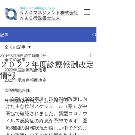
NAO Consulting Group
ＮＡＯマネジメント株式会社
ＮＡＯ行政書士法人
記事
全ての記事
2021年5月25日
読了時間: 2分
全ての記事
２０２２年度診療報酬改定
2022年度診療報酬改定
情報
2020年度診療報酬改定
病院機能評価
　次期（2022年度）診療報酬改定に向
外来機能報告制度がもたらすもの
けた主な検討スケジュール（案）が中
医協で確認されました。新型コロナウ
イルス感染症の終息が予想できず、医
療機関の財務状況が厳しい中でどのよ